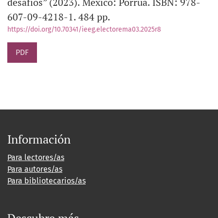
desafíos” (2023). México: Porrúa. ISBN: 978-
607-09-4218-1. 484 pp.
https://doi.org/10.70341/ieeg.electorema03.2025r8
PDF
Información
Para lectores/as
Para autores/as
Para bibliotecarios/as
Descubre más