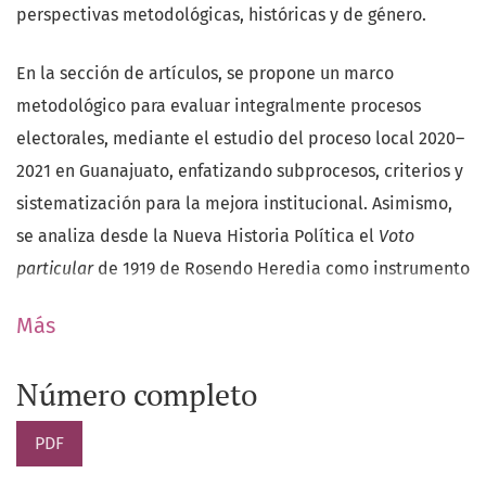
perspectivas metodológicas, históricas y de género.
En la sección de artículos, se propone un marco
metodológico para evaluar integralmente procesos
electorales, mediante el estudio del proceso local 2020–
2021 en Guanajuato, enfatizando subprocesos, criterios y
sistematización para la mejora institucional. Asimismo,
se analiza desde la Nueva Historia Política el
Voto
particular
de 1919 de Rosendo Heredia como instrumento
ideológico para comprender la legitimación del poder
Más
en el Guanajuato posrevolucionario.
Número completo
En la sección ensayística, se aborda la inédita elección
judicial mexicana (2024–2025), con énfasis en la
PDF
participación de las mujeres, los mecanismos de