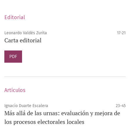
paridad y los desafíos persistentes para alcanzar la
igualdad sustantiva en el Poder Judicial.
Editorial
Finalmente, las reseñas analizan, por un lado, la obra de
Leonardo Valdés Zurita
17-21
Zagrebelsky sobre las tensiones contemporáneas del
Carta editorial
constitucionalismo, y por otro, un estudio empírico sobre
la participación política de las mujeres en los
PDF
ayuntamientos de Nuevo León en las últimas dos
décadas.
Artículos
Ignacio Duarte Escalera
23-45
Más allá de las urnas: evaluación y mejora de
los procesos electorales locales