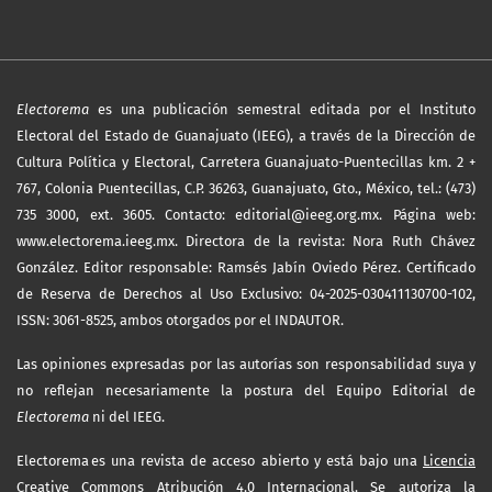
Electorema
es una publicación semestral editada por el Instituto
Electoral del Estado de Guanajuato (IEEG), a través de la Dirección de
Cultura Política y Electoral, Carretera Guanajuato-Puentecillas km. 2 +
767, Colonia Puentecillas, C.P. 36263, Guanajuato, Gto., México, tel.: (473)
735 3000, ext. 3605. Contacto: editorial@ieeg.org.mx. Página web:
www.electorema.ieeg.mx. Directora de la revista: Nora Ruth Chávez
González. Editor responsable: Ramsés Jabín Oviedo Pérez. Certificado
de Reserva de Derechos al Uso Exclusivo: 04-2025-030411130700-102,
ISSN: 3061-8525, ambos otorgados por el INDAUTOR.
Las opiniones expresadas por las autorías son responsabilidad suya y
no reflejan necesariamente la postura del Equipo Editorial de
Electorema
ni del IEEG.
Electorema es una revista de acceso abierto y está bajo una
Licencia
Creative Commons Atribución 4.0 Internacional
. Se autoriza la