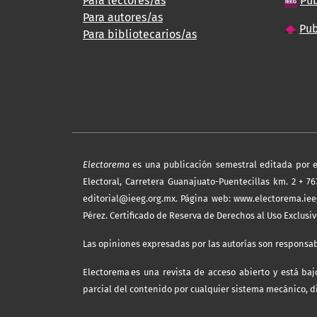
Para lectores/as
Pub
Para autores/as
Pub
Para bibliotecarios/as
Electorema
es una publicación semestral editada por el 
Electoral, Carretera Guanajuato-Puentecillas km. 2 + 767,
editorial@ieeg.org.mx. Página web: www.electorema.iee
Pérez. Certificado de Reserva de Derechos al Uso Exclusi
Las opiniones expresadas por las autorías son responsab
Electorema es una revista de acceso abierto y está ba
parcial del contenido por cualquier sistema mecánico, dig