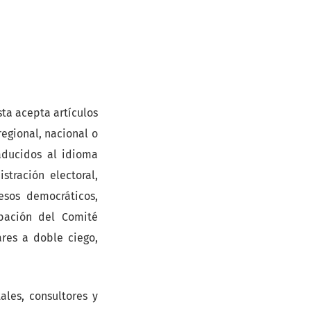
sta acepta artículos
egional, nacional o
raducidos al idioma
stración electoral,
cesos democráticos,
obación del Comité
ares a doble ciego,
les, consultores y