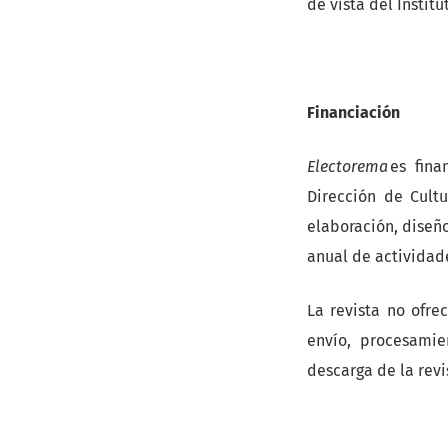
de vista del Instit
Financiación
Electorema
es fina
Dirección de Cultu
elaboración, diseño
anual de actividad
La revista no ofre
envío, procesamie
descarga de la rev