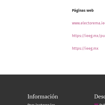
Páginas web
www.electorema.ie
https://ieeg.mx/pu
https://ieeg.mx
Información
Des