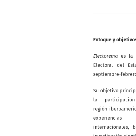
Enfoque y objetivo
Electorema
es la r
Electoral del Es
septiembre-febrero
Su objetivo princip
la participac
región iberoameri
experiencias
internacionales,