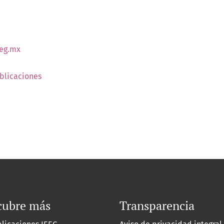
eg.mx
blicaciones
cubre más
Transparencia