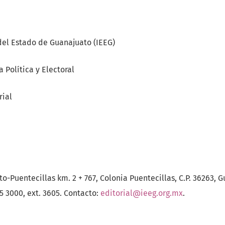
 del Estado de Guanajuato (IEEG)
 Política y Electoral
rial
o-Puentecillas km. 2 + 767, Colonia Puentecillas, C.P. 36263, G
35 3000, ext. 3605. Contacto:
editorial@ieeg.org.mx
.