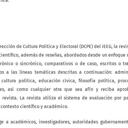
fica.
rección de Cultura Política y Electoral (DCPE) del IEEG, la revi
 científico, además de reseñas, abordados desde un enfoque r
crónico o sincrónico, comparativos o de caso, escritos o t
s a las líneas temáticas descritas a continuación: admini
 cultura política, educación cívica, filosofía política, pro
les, así como cualquier otra que sea afín y reciba apr
 revista. La revista utiliza el sistema de evaluación por p
 contexto científico y académico.
ge a académicos, investigadores, autoridades gubernamenta