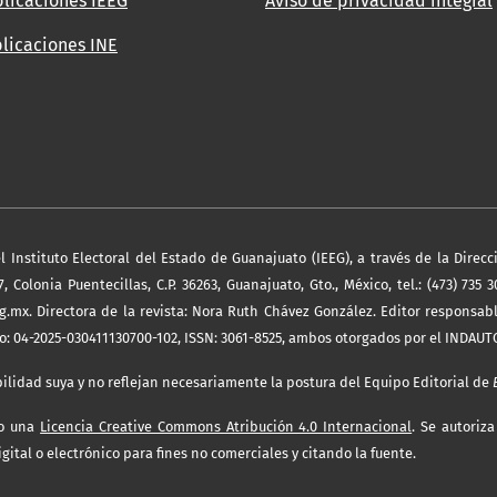
licaciones IEEG
Aviso de privacidad integral
licaciones INE
Instituto Electoral del Estado de Guanajuato (IEEG), a través de la Direcci
 Colonia Puentecillas, C.P. 36263, Guanajuato, Gto., México, tel.: (473) 735 3
g.mx. Directora de la revista: Nora Ruth Chávez González. Editor responsab
vo: 04-2025-030411130700-102, ISSN: 3061-8525, ambos otorgados por el INDAUT
ilidad suya y no reflejan necesariamente la postura del Equipo Editorial de
jo una
Licencia Creative Commons Atribución 4.0 Internacional
. Se autoriza
ital o electrónico para fines no comerciales y citando la fuente.